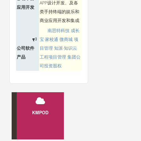
APP设计开发、及各
应用开发
类手持终端的娱乐和
商业应用开发和集成
南思特科技
成长
宝·家校通
微商城
项
公司软件
目管理
知派·知识云
产品
工程项目管理
集团公
司投资股权
i-PM
KMPOD