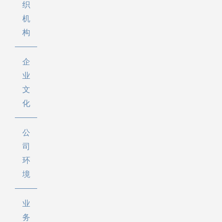
织
机
构
企
业
文
化
公
司
环
境
业
务