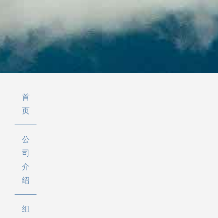
首
页
公
司
介
绍
组