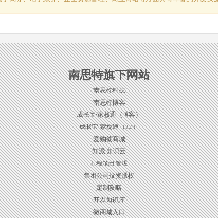
南思特旗下网站
南思特科技
南思特博客
成长宝·家校通（博客）
成长宝·家校通（3D）
爱购微商城
知派·知识云
工程项目管理
集团公司投资股权
定制攻略
开发知识库
微商城入口