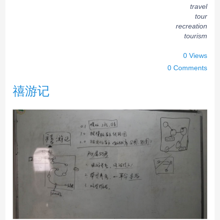
travel
tour
recreation
tourism
0 Views
0 Comments
禧游记