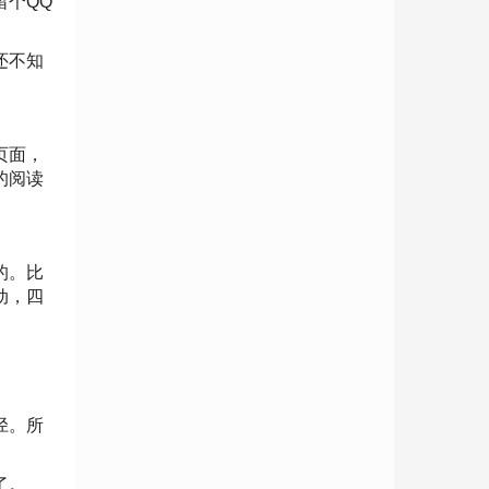
留个QQ
还不知
页面，
的阅读
的。比
动，四
径。所
了。