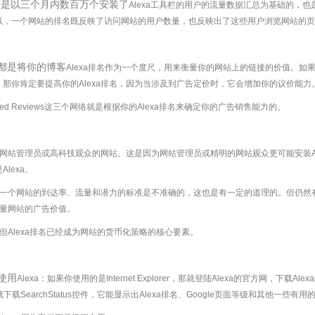
名是以三个月内数百万个安装了
Alexa工具栏的用户的流量数据汇总为基础的，也
以，一个网站的排名既反映了访问网站的用户数量，也反映出了这些用户浏览网站的
都是将你的博客
Alexa排名作为一个度尺，用来衡量你的网站上的链接的价值。如
那你肯定要提高你的Alexa排名，因为当涉及到广告定价时，它会增加你的议价能力
onsored Reviews这三个网络就是根据你的
Alexa排名来确定你的广告销售能力的。
量的网站管理员或高科技观众的网站。这是因为网站管理员或精明的网站观众更可能安装
lexa。
衡量一个网站的到达率、流量和潜力的标准是不准确的，这也是有一定的道理的。
但仍然
来测量网站的广告价值。
，但
Alexa排名已经成为网站的货币化策略的核心要素。
使用
Alexa：如果你使用的是Internet Explorer，那就登陆Alexa的官方网，下载Ale
就下载SearchStatus控件，它能显示出Alexa排名、Google页面等级和其他一些有用